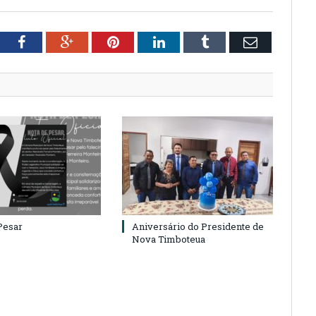
tter
Facebook
Google+
Pinterest
LinkedIn
Tumblr
Email
Pesar
Aniversário do Presidente de
Nova Timboteua