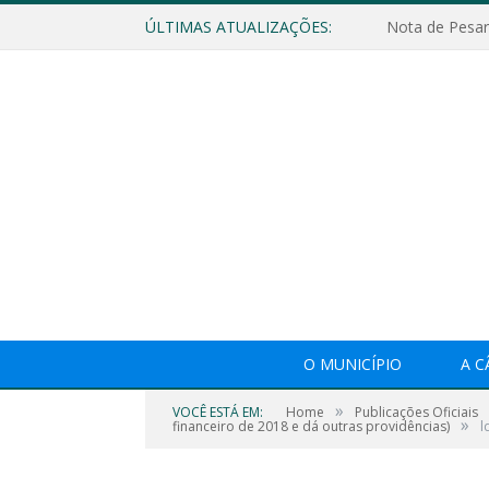
ÚLTIMAS ATUALIZAÇÕES:
Nota de Pesar
O MUNICÍPIO
A 
»
VOCÊ ESTÁ EM:
Home
Publicações Oficiais
»
financeiro de 2018 e dá outras providências)
l