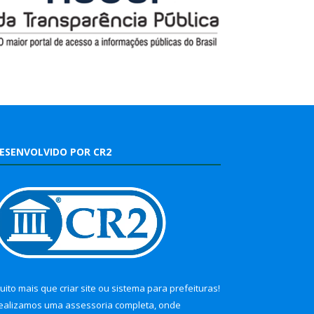
ESENVOLVIDO POR CR2
uito mais que
criar site
ou
sistema para prefeituras
!
ealizamos uma
assessoria
completa, onde