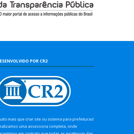
ESENVOLVIDO POR CR2
uito mais que
criar site
ou
sistema para prefeituras
!
ealizamos uma
assessoria
completa, onde
arantimos em contrato que todas as exigências das