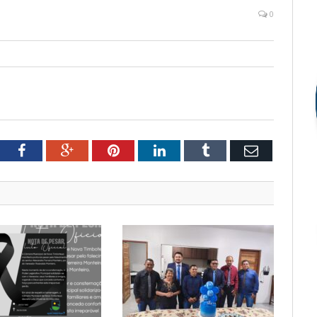
0
tter
Facebook
Google+
Pinterest
LinkedIn
Tumblr
Email