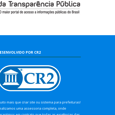
ESENVOLVIDO POR CR2
uito mais que
criar site
ou
sistema para prefeituras
!
ealizamos uma
assessoria
completa, onde
arantimos em contrato que todas as exigências das