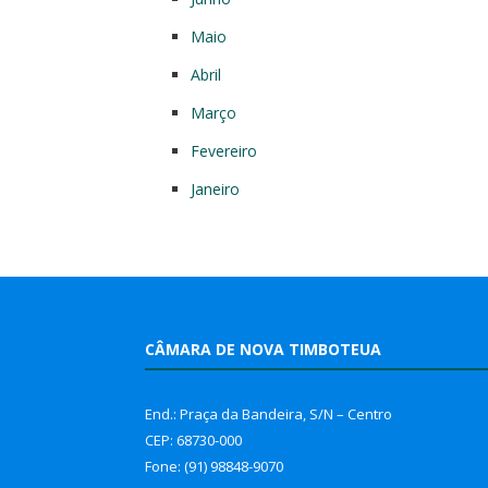
Maio
Abril
Março
Fevereiro
Janeiro
CÂMARA DE NOVA TIMBOTEUA
End.: Praça da Bandeira, S/N – Centro
CEP: 68730-000
Fone: (91) 98848-9070