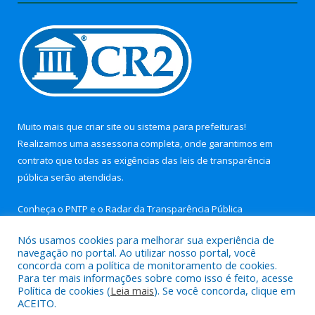
Muito mais que
criar site
ou
sistema para prefeituras
!
Realizamos uma
assessoria
completa, onde garantimos em
contrato que todas as exigências das
leis de transparência
pública
serão atendidas.
Conheça o
PNTP
e o
Radar da Transparência Pública
Nós usamos cookies para melhorar sua experiência de
navegação no portal. Ao utilizar nosso portal, você
concorda com a política de monitoramento de cookies.
Para ter mais informações sobre como isso é feito, acesse
Todos os direitos reservados a Câmara Municipal de Nova
Política de cookies (
Leia mais
). Se você concorda, clique em
Timboteua.
ACEITO.