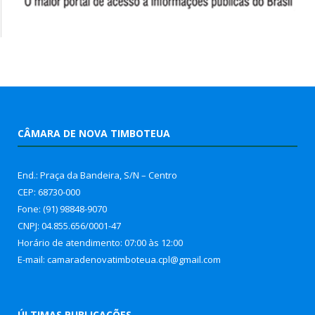
CÂMARA DE NOVA TIMBOTEUA
End.: Praça da Bandeira, S/N – Centro
CEP: 68730-000
Fone: (91) 98848-9070
CNPJ: 04.855.656/0001-47
Horário de atendimento: 07:00 às 12:00
E-mail: camaradenovatimboteua.cpl@
gmail.com
ÚLTIMAS PUBLICAÇÕES