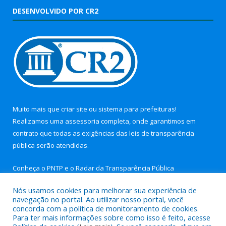
DESENVOLVIDO POR CR2
Muito mais que
criar site
ou
sistema para prefeituras
!
Realizamos uma
assessoria
completa, onde garantimos em
contrato que todas as exigências das
leis de transparência
pública
serão atendidas.
Conheça o
PNTP
e o
Radar da Transparência Pública
Nós usamos cookies para melhorar sua experiência de
navegação no portal. Ao utilizar nosso portal, você
concorda com a política de monitoramento de cookies.
Para ter mais informações sobre como isso é feito, acesse
Todos os direitos reservados a Câmara Municipal de Nova