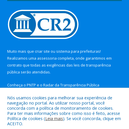
Muito mais que
criar site
ou
sistema para prefeituras
!
Realizamos uma
assessoria
completa, onde garantimos em
contrato que todas as exigências das
leis de transparência
pública
serão atendidas.
Conheça o
PNTP
e o
Radar da Transparência Pública
Nós usamos cookies para melhorar sua experiência de
navegação no portal. Ao utilizar nosso portal, você
concorda com a política de monitoramento de cookies.
Para ter mais informações sobre como isso é feito, acesse
Todos os direitos reservados a Câmara Municipal de Nova
Política de cookies (
Leia mais
). Se você concorda, clique em
Timboteua.
ACEITO.