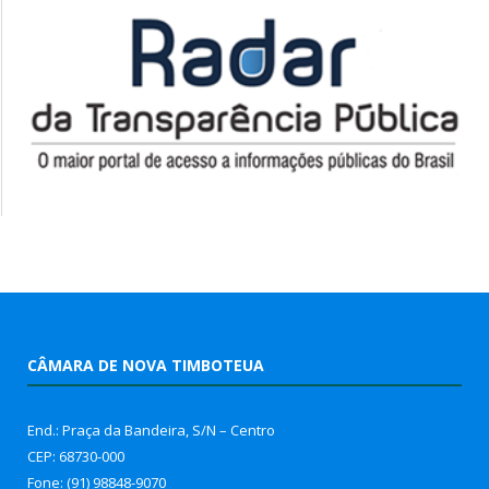
CÂMARA DE NOVA TIMBOTEUA
End.: Praça da Bandeira, S/N – Centro
CEP: 68730-000
Fone: (91) 98848-9070