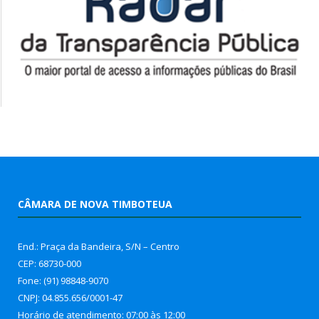
CÂMARA DE NOVA TIMBOTEUA
End.: Praça da Bandeira, S/N – Centro
CEP: 68730-000
Fone: (91) 98848-9070
CNPJ: 04.855.656/0001-47
Horário de atendimento: 07:00 às 12:00