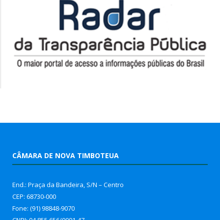
CÂMARA DE NOVA TIMBOTEUA
End.: Praça da Bandeira, S/N – Centro
CEP: 68730-000
Fone: (91) 98848-9070
CNPJ: 04.855.656/0001-47