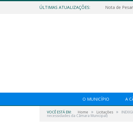
ÚLTIMAS ATUALIZAÇÕES:
Nota de Pesar
O MUNICÍPIO
A 
»
»
VOCÊ ESTÁ EM:
Home
Licitações
INEXIG
necessidades da Câmara Municipal)