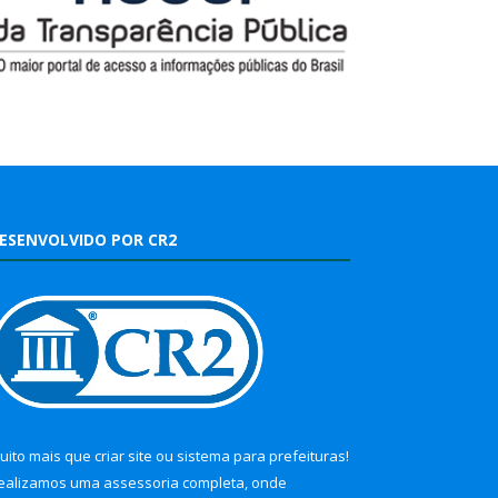
ESENVOLVIDO POR CR2
uito mais que
criar site
ou
sistema para prefeituras
!
ealizamos uma
assessoria
completa, onde