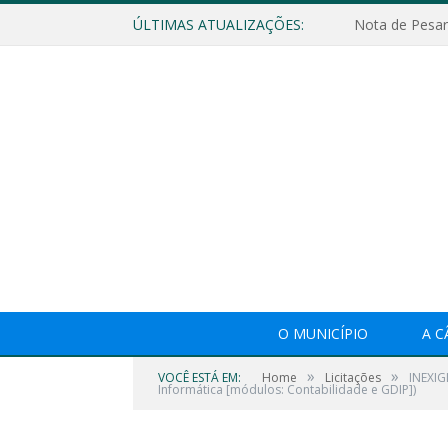
ÚLTIMAS ATUALIZAÇÕES:
Nota de Pesar
O MUNICÍPIO
A 
»
»
VOCÊ ESTÁ EM:
Home
Licitações
INEXIG
Informática [módulos: Contabilidade e GDIP])