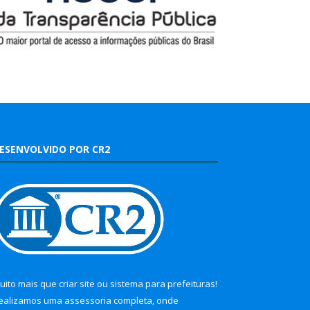
ESENVOLVIDO POR CR2
uito mais que
criar site
ou
sistema para prefeituras
!
ealizamos uma
assessoria
completa, onde