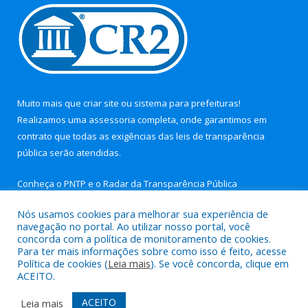
Muito mais que
criar site
ou
sistema para prefeituras
!
Realizamos uma
assessoria
completa, onde garantimos em
contrato que todas as exigências das
leis de transparência
pública
serão atendidas.
Conheça o
PNTP
e o
Radar da Transparência Pública
Nós usamos cookies para melhorar sua experiência de
navegação no portal. Ao utilizar nosso portal, você
concorda com a política de monitoramento de cookies.
Para ter mais informações sobre como isso é feito, acesse
Todos os direitos reservados a Câmara Municipal de Nova
Política de cookies (
Leia mais
). Se você concorda, clique em
Timboteua.
ACEITO.
Mapa do Site
Acessar Área Administrativa
ACEITO
Leia mais