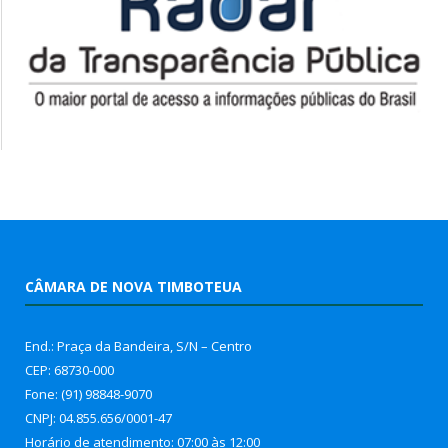
CÂMARA DE NOVA TIMBOTEUA
End.: Praça da Bandeira, S/N – Centro
CEP: 68730-000
Fone: (91) 98848-9070
CNPJ: 04.855.656/0001-47
Horário de atendimento: 07:00 às 12:00