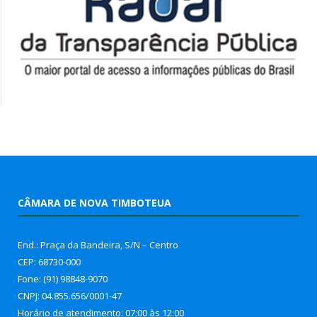
CÂMARA DE NOVA TIMBOTEUA
End.: Praça da Bandeira, S/N – Centro
CEP: 68730-000
Fone: (91) 98848-9070
CNPJ: 04.855.656/0001-47
Horário de atendimento: 07:00 às 12:00