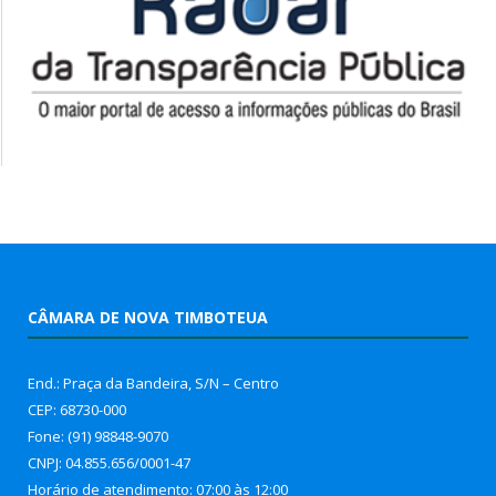
CÂMARA DE NOVA TIMBOTEUA
End.: Praça da Bandeira, S/N – Centro
CEP: 68730-000
Fone: (91) 98848-9070
CNPJ: 04.855.656/0001-47
Horário de atendimento: 07:00 às 12:00