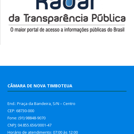
CÂMARA DE NOVA TIMBOTEUA
End.: Praça da Bandeira, S/N – Centro
CEP: 68730-000
Fone: (91) 98848-9070
CNPJ: 04.855.656/0001-47
Horário de atendimento: 07:00 às 12:00