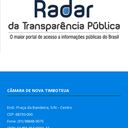
CÂMARA DE NOVA TIMBOTEUA
End.: Praça da Bandeira, S/N – Centro
CEP: 68730-000
Fone: (91) 98848-9070
CNPJ: 04.855.656/0001-47