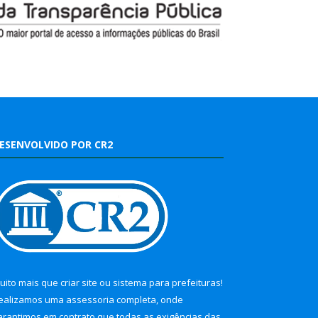
ESENVOLVIDO POR CR2
uito mais que
criar site
ou
sistema para prefeituras
!
ealizamos uma
assessoria
completa, onde
arantimos em contrato que todas as exigências das