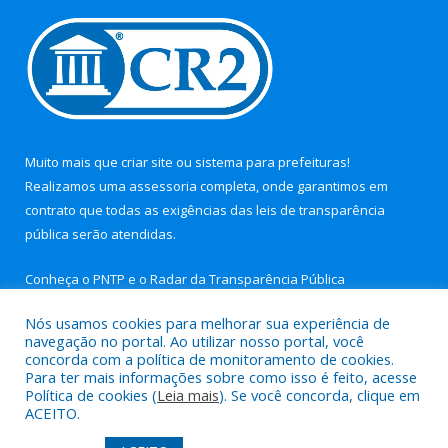
Muito mais que
criar site
ou
sistema para prefeituras
!
Realizamos uma
assessoria
completa, onde garantimos em
contrato que todas as exigências das
leis de transparência
pública
serão atendidas.
Conheça o
PNTP
e o
Radar da Transparência Pública
Nós usamos cookies para melhorar sua experiência de
navegação no portal. Ao utilizar nosso portal, você
concorda com a política de monitoramento de cookies.
Para ter mais informações sobre como isso é feito, acesse
Todos os direitos reservados a Câmara Municipal de Nova
Política de cookies (
Leia mais
). Se você concorda, clique em
Timboteua.
ACEITO.