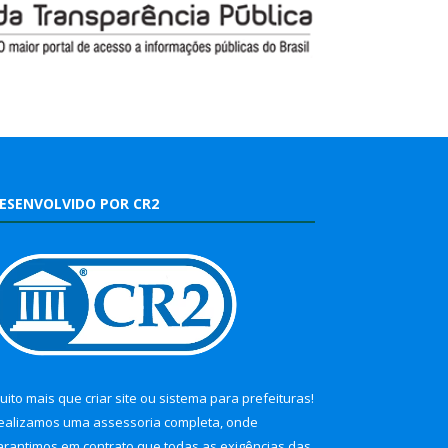
ESENVOLVIDO POR CR2
uito mais que
criar site
ou
sistema para prefeituras
!
ealizamos uma
assessoria
completa, onde
arantimos em contrato que todas as exigências das