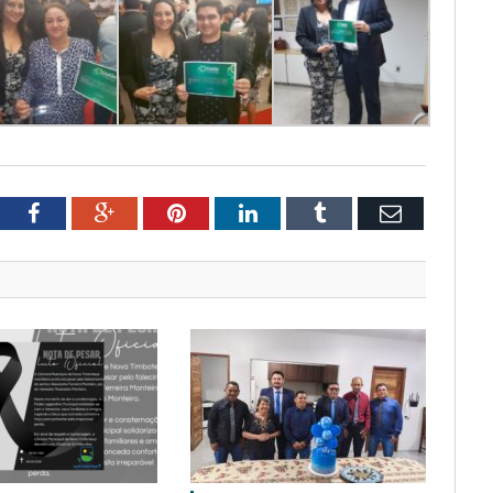
tter
Facebook
Google+
Pinterest
LinkedIn
Tumblr
Email