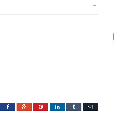
0
tter
Facebook
Google+
Pinterest
LinkedIn
Tumblr
Email