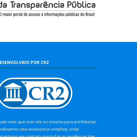
ESENVOLVIDO POR CR2
uito mais que
criar site
ou
sistema para prefeituras
!
ealizamos uma
assessoria
completa, onde
arantimos em contrato que todas as exigências das