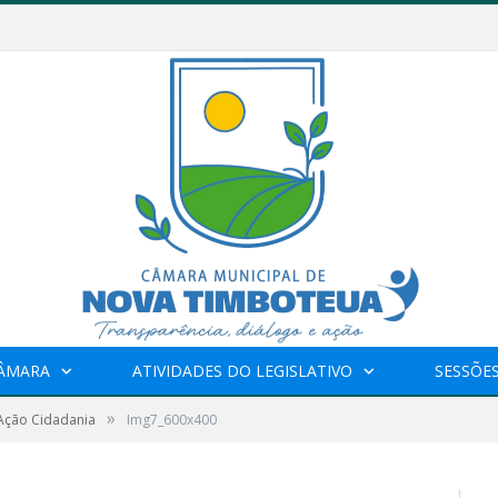
CÂMARA
ATIVIDADES DO LEGISLATIVO
SESSÕE
»
 Ação Cidadania
Img7_600x400