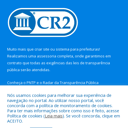
Muito mais que
criar site
ou
sistema para prefeituras
!
Realizamos uma
assessoria
completa, onde garantimos em
contrato que todas as exigências das
leis de transparência
pública
serão atendidas.
Conheça o
PNTP
e o
Radar da Transparência Pública
Nós usamos cookies para melhorar sua experiência de
navegação no portal. Ao utilizar nosso portal, você
concorda com a política de monitoramento de cookies.
Para ter mais informações sobre como isso é feito, acesse
Todos os direitos reservados a Câmara Municipal de Nova
Política de cookies (
Leia mais
). Se você concorda, clique em
Timboteua.
ACEITO.