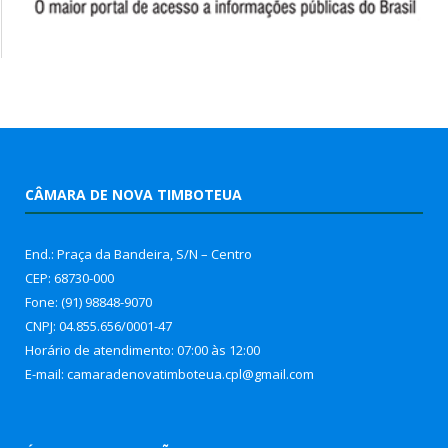
CÂMARA DE NOVA TIMBOTEUA
End.: Praça da Bandeira, S/N – Centro
CEP: 68730-000
Fone: (91) 98848-9070
CNPJ: 04.855.656/0001-47
Horário de atendimento: 07:00 às 12:00
E-mail: camaradenovatimboteua.cpl@
gmail.com