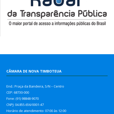
CÂMARA DE NOVA TIMBOTEUA
End.: Praça da Bandeira, S/N – Centro
CEP: 68730-000
Fone: (91) 98848-9070
CNPJ: 04.855.656/0001-47
Horário de atendimento: 07:00 às 12:00