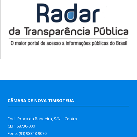
CÂMARA DE NOVA TIMBOTEUA
End.: Praça da Bandeira, S/N – Centro
CEP: 68730-000
Fone: (91) 98848-9070