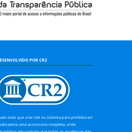
ESENVOLVIDO POR CR2
uito mais que
criar site
ou
sistema para prefeituras
!
ealizamos uma
assessoria
completa, onde
arantimos em contrato que todas as exigências das