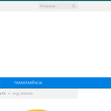
S
TRANSPARÊNCIA
»
a PA
Img2_600x400