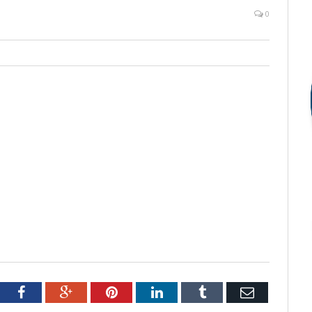
0
tter
Facebook
Google+
Pinterest
LinkedIn
Tumblr
Email