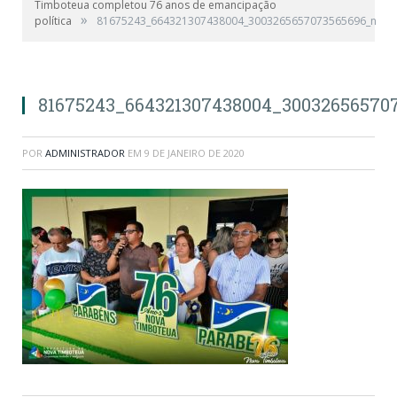
Timboteua completou 76 anos de emancipação
»
política
81675243_664321307438004_3003265657073565696_n
81675243_664321307438004_30032656570
POR
ADMINISTRADOR
EM
9 DE JANEIRO DE 2020