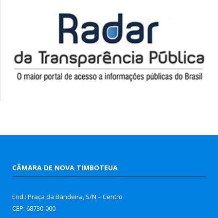
CÂMARA DE NOVA TIMBOTEUA
End.: Praça da Bandeira, S/N – Centro
CEP: 68730-000