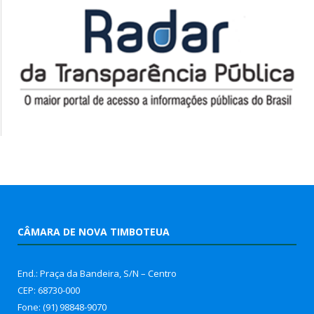
CÂMARA DE NOVA TIMBOTEUA
End.: Praça da Bandeira, S/N – Centro
CEP: 68730-000
Fone: (91) 98848-9070