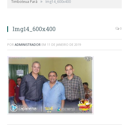
»
Timboteua Pará
Img14_600x400
Img14_600x400
0
POR
ADMINISTRADOR
EM
11 DE JANEIRO DE 2019