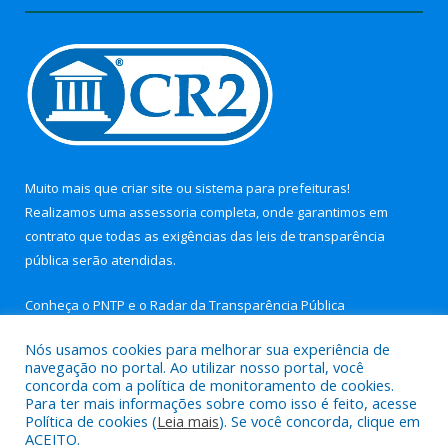
Muito mais que
criar site
ou
sistema para prefeituras
!
Realizamos uma
assessoria
completa, onde garantimos em
contrato que todas as exigências das
leis de transparência
pública
serão atendidas.
Conheça o
PNTP
e o
Radar da Transparência Pública
Nós usamos cookies para melhorar sua experiência de
navegação no portal. Ao utilizar nosso portal, você
concorda com a política de monitoramento de cookies.
Para ter mais informações sobre como isso é feito, acesse
Todos os direitos reservados a Câmara Municipal de Nova
Política de cookies (
Leia mais
). Se você concorda, clique em
Timboteua.
ACEITO.