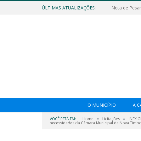
ÚLTIMAS ATUALIZAÇÕES:
Nota de Pesar
O MUNICÍPIO
A 
»
»
VOCÊ ESTÁ EM:
Home
Licitações
INEXIG
necessidades da Câmara Municipal de Nova Timbo