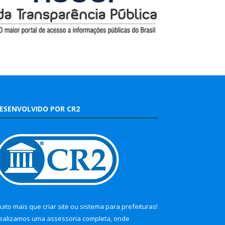
ESENVOLVIDO POR CR2
uito mais que
criar site
ou
sistema para prefeituras
!
ealizamos uma
assessoria
completa, onde