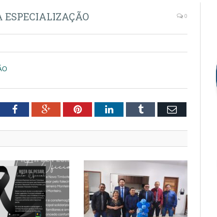
 ESPECIALIZAÇÃO
0
ÃO
tter
Facebook
Google+
Pinterest
LinkedIn
Tumblr
Email