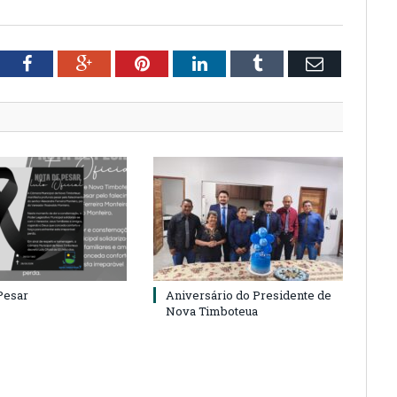
tter
Facebook
Google+
Pinterest
LinkedIn
Tumblr
Email
Pesar
Aniversário do Presidente de
Nova Timboteua