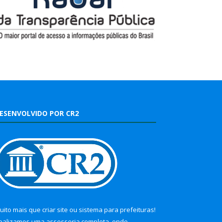
ESENVOLVIDO POR CR2
uito mais que
criar site
ou
sistema para prefeituras
!
ealizamos uma
assessoria
completa, onde