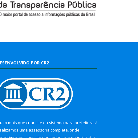
ESENVOLVIDO POR CR2
uito mais que
criar site
ou
sistema para prefeituras
!
ealizamos uma
assessoria
completa, onde
arantimos em contrato que todas as exigências das