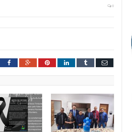
0
tter
Facebook
Google+
Pinterest
LinkedIn
Tumblr
Email