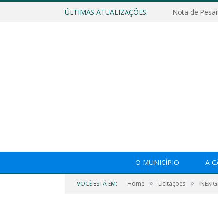
ÚLTIMAS ATUALIZAÇÕES:
Nota de Pesar
O MUNICÍPIO
A 
»
»
VOCÊ ESTÁ EM:
Home
Licitações
INEXIG