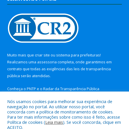
Muito mais que
criar site
ou
sistema para prefeituras
!
Realizamos uma
assessoria
completa, onde garantimos em
contrato que todas as exigências das
leis de transparência
pública
serão atendidas.
Conheça o
PNTP
e o
Radar da Transparência Pública
Nós usamos cookies para melhorar sua experiência de
navegação no portal. Ao utilizar nosso portal, você
concorda com a política de monitoramento de cookies.
Para ter mais informações sobre como isso é feito, acesse
Todos os direitos reservados a Câmara Municipal de Nova
Política de cookies (
Leia mais
). Se você concorda, clique em
Timboteua.
ACEITO.