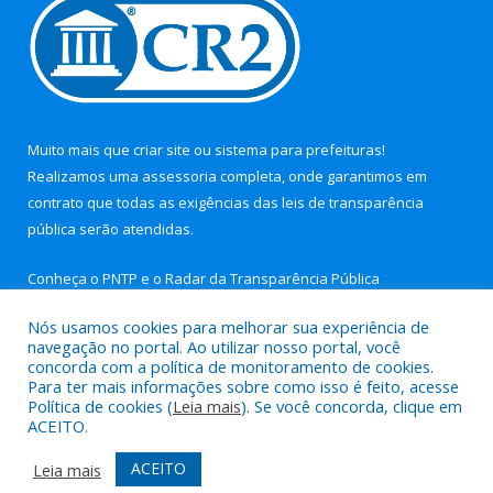
Muito mais que
criar site
ou
sistema para prefeituras
!
Realizamos uma
assessoria
completa, onde garantimos em
contrato que todas as exigências das
leis de transparência
pública
serão atendidas.
Conheça o
PNTP
e o
Radar da Transparência Pública
Nós usamos cookies para melhorar sua experiência de
navegação no portal. Ao utilizar nosso portal, você
concorda com a política de monitoramento de cookies.
Para ter mais informações sobre como isso é feito, acesse
Todos os direitos reservados a Câmara Municipal de Nova
Política de cookies (
Leia mais
). Se você concorda, clique em
Timboteua.
ACEITO.
Mapa do Site
Acessar Área Administrativa
ACEITO
Leia mais
Acessar Webmail