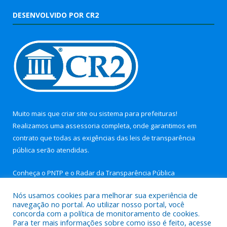
DESENVOLVIDO POR CR2
Muito mais que
criar site
ou
sistema para prefeituras
!
Realizamos uma
assessoria
completa, onde garantimos em
contrato que todas as exigências das
leis de transparência
pública
serão atendidas.
Conheça o
PNTP
e o
Radar da Transparência Pública
Nós usamos cookies para melhorar sua experiência de
navegação no portal. Ao utilizar nosso portal, você
concorda com a política de monitoramento de cookies.
Para ter mais informações sobre como isso é feito, acesse
Todos os direitos reservados a Câmara Municipal de Nova