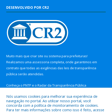
DESENVOLVIDO POR CR2
Muito mais que
criar site
ou
sistema para prefeituras
!
Realizamos uma
assessoria
completa, onde garantimos em
contrato que todas as exigências das
leis de transparência
pública
serão atendidas.
Conheça o
PNTP
e o
Radar da Transparência Pública
Nós usamos cookies para melhorar sua experiência de
navegação no portal. Ao utilizar nosso portal, você
concorda com a política de monitoramento de cookies.
Para ter mais informações sobre como isso é feito, acesse
Todos os direitos reservados a Câmara Municipal de Nova