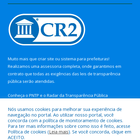
Muito mais que
criar site
ou
sistema para prefeituras
!
Realizamos uma
assessoria
completa, onde garantimos em
contrato que todas as exigências das
leis de transparência
pública
serão atendidas.
Conheça o
PNTP
e o
Radar da Transparência Pública
Nós usamos cookies para melhorar sua experiência de
navegação no portal. Ao utilizar nosso portal, você
concorda com a política de monitoramento de cookies.
Para ter mais informações sobre como isso é feito, acesse
Todos os direitos reservados a Câmara Municipal de Nova
Política de cookies (
Leia mais
). Se você concorda, clique em
Timboteua.
ACEITO.