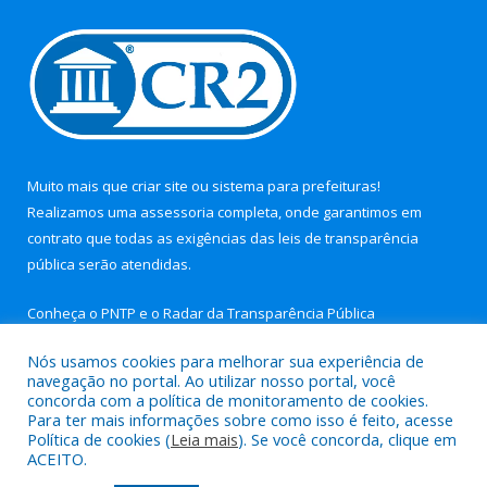
Muito mais que
criar site
ou
sistema para prefeituras
!
Realizamos uma
assessoria
completa, onde garantimos em
contrato que todas as exigências das
leis de transparência
pública
serão atendidas.
Conheça o
PNTP
e o
Radar da Transparência Pública
Nós usamos cookies para melhorar sua experiência de
navegação no portal. Ao utilizar nosso portal, você
concorda com a política de monitoramento de cookies.
Para ter mais informações sobre como isso é feito, acesse
Todos os direitos reservados a Câmara Municipal de Nova
Política de cookies (
Leia mais
). Se você concorda, clique em
Timboteua.
ACEITO.