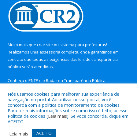
Muito mais que
criar site
ou
sistema para prefeituras
!
Realizamos uma
assessoria
completa, onde garantimos em
contrato que todas as exigências das
leis de transparência
pública
serão atendidas.
Conheça o
PNTP
e o
Radar da Transparência Pública
Nós usamos cookies para melhorar sua experiência de
navegação no portal. Ao utilizar nosso portal, você
concorda com a política de monitoramento de cookies.
Para ter mais informações sobre como isso é feito, acesse
Todos os direitos reservados a Câmara Municipal de Nova
Política de cookies (
Leia mais
). Se você concorda, clique em
Timboteua.
ACEITO.
Mapa do Site
Acessar Área Administrativa
ACEITO
Leia mais