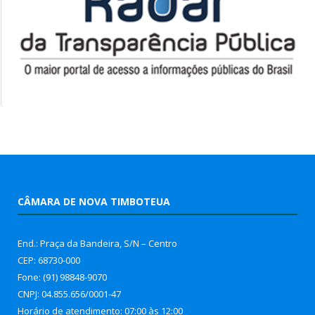
CÂMARA DE NOVA TIMBOTEUA
End.: Praça da Bandeira, S/N – Centro
CEP: 68730-000
Fone: (91) 98848-9070
CNPJ: 04.855.656/0001-47
Horário de atendimento: 07:00 às 12:00