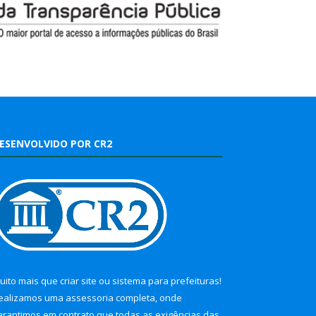
ESENVOLVIDO POR CR2
uito mais que
criar site
ou
sistema para prefeituras
!
ealizamos uma
assessoria
completa, onde
arantimos em contrato que todas as exigências das