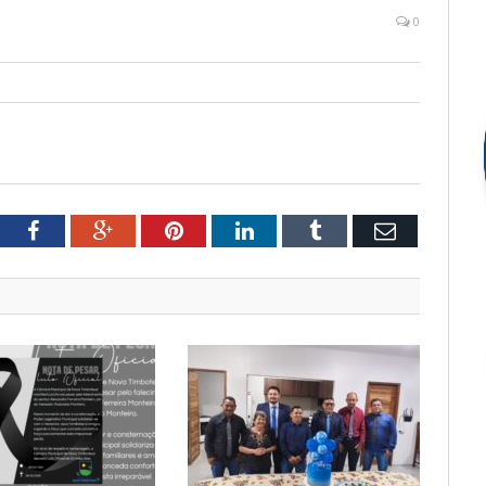
0
tter
Facebook
Google+
Pinterest
LinkedIn
Tumblr
Email