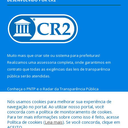
Muito mais que
criar site
ou
sistema para prefeituras
!
Realizamos uma
assessoria
completa, onde garantimos em
contrato que todas as exigências das
leis de transparência
pública
serão atendidas.
Conheça o
PNTP
e o
Radar da Transparência Pública
Nós usamos cookies para melhorar sua experiência de
navegação no portal. Ao utilizar nosso portal, você
concorda com a política de monitoramento de cookies.
Para ter mais informações sobre como isso é feito, acesse
Todos os direitos reservados a Câmara Municipal de Nova
Política de cookies (
Leia mais
). Se você concorda, clique em
Timboteua.
ACEITO.