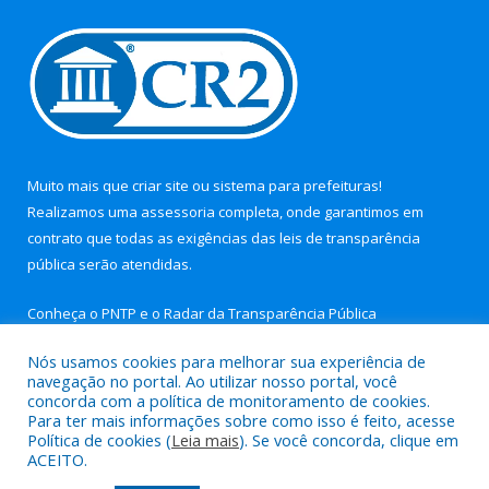
Muito mais que
criar site
ou
sistema para prefeituras
!
Realizamos uma
assessoria
completa, onde garantimos em
contrato que todas as exigências das
leis de transparência
pública
serão atendidas.
Conheça o
PNTP
e o
Radar da Transparência Pública
Nós usamos cookies para melhorar sua experiência de
navegação no portal. Ao utilizar nosso portal, você
concorda com a política de monitoramento de cookies.
Para ter mais informações sobre como isso é feito, acesse
Todos os direitos reservados a Câmara Municipal de Nova
Política de cookies (
Leia mais
). Se você concorda, clique em
Timboteua.
ACEITO.