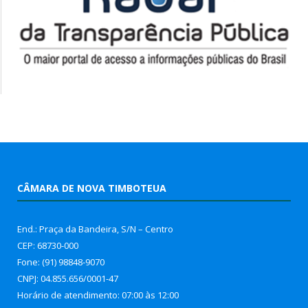
CÂMARA DE NOVA TIMBOTEUA
End.: Praça da Bandeira, S/N – Centro
CEP: 68730-000
Fone: (91) 98848-9070
CNPJ: 04.855.656/0001-47
Horário de atendimento: 07:00 às 12:00