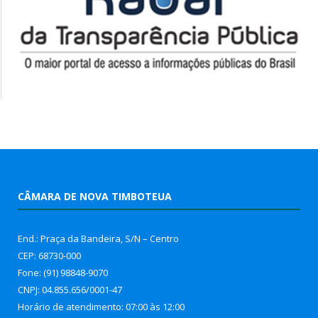
CÂMARA DE NOVA TIMBOTEUA
End.: Praça da Bandeira, S/N – Centro
CEP: 68730-000
Fone: (91) 98848-9070
CNPJ: 04.855.656/0001-47
Horário de atendimento: 07:00 às 12:00