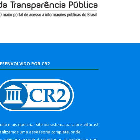
ESENVOLVIDO POR CR2
uito mais que
criar site
ou
sistema para prefeituras
!
ealizamos uma
assessoria
completa, onde
arantimos em contrato que todas as exigências das