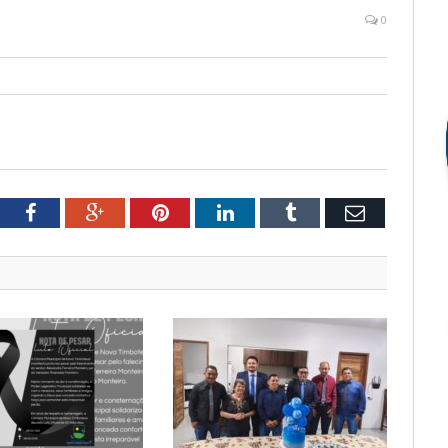
0
tter
Facebook
Google+
Pinterest
LinkedIn
Tumblr
Email