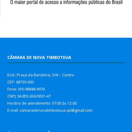
CÂMARA DE NOVA TIMBOTEUA
End.: Praça da Bandeira, S/N – Centro
CEP: 68730-000
Fone: (91) 98848-9070
CNPJ: 04.855.656/0001-47
Horário de atendimento: 07:00 às 12:00
E-mail: camaradenovatimboteua.cpl@
gmail.com