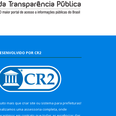
ESENVOLVIDO POR CR2
uito mais que
criar site
ou
sistema para prefeituras
!
ealizamos uma
assessoria
completa, onde
arantimos em contrato que todas as exigências das