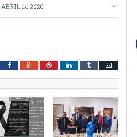
 ABRIL de 2020
0
tter
Facebook
Google+
Pinterest
LinkedIn
Tumblr
Email